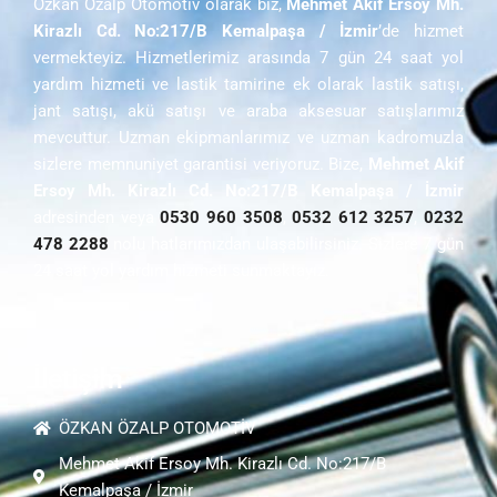
Özkan Özalp Otomotiv olarak biz,
Mehmet Akif Ersoy Mh.
Kirazlı Cd. No:217/B Kemalpaşa / İzmir
’de hizmet
vermekteyiz. Hizmetlerimiz arasında 7 gün 24 saat yol
yardım hizmeti ve lastik tamirine ek olarak lastik satışı,
jant satışı, akü satışı ve araba aksesuar satışlarımız
mevcuttur. Uzman ekipmanlarımız ve uzman kadromuzla
sizlere memnuniyet garantisi veriyoruz. Bize,
Mehmet Akif
Ersoy Mh. Kirazlı Cd. No:217/B Kemalpaşa / İzmir
adresinden veya
0530 960 3508
,
0532 612 3257
,
0232
478 2288
nolu hatlarımızdan ulaşabilirsiniz. Sizlere 7 gün
24 saat yol yardım hizmeti sunmaktayız.
İletişim
ÖZKAN ÖZALP OTOMOTİV
Mehmet Akif Ersoy Mh. Kirazlı Cd. No:217/B
Kemalpaşa / İzmir