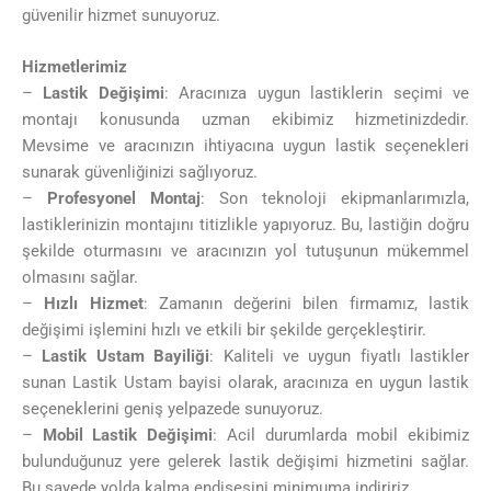
güvenilir hizmet sunuyoruz.
Hizmetlerimiz
–
Lastik Değişimi
: Aracınıza uygun lastiklerin seçimi ve
montajı konusunda uzman ekibimiz hizmetinizdedir.
Mevsime ve aracınızın ihtiyacına uygun lastik seçenekleri
sunarak güvenliğinizi sağlıyoruz.
–
Profesyonel Montaj
: Son teknoloji ekipmanlarımızla,
lastiklerinizin montajını titizlikle yapıyoruz. Bu, lastiğin doğru
şekilde oturmasını ve aracınızın yol tutuşunun mükemmel
olmasını sağlar.
–
Hızlı Hizmet
: Zamanın değerini bilen firmamız, lastik
değişimi işlemini hızlı ve etkili bir şekilde gerçekleştirir.
–
Lastik Ustam Bayiliği
: Kaliteli ve uygun fiyatlı lastikler
sunan Lastik Ustam bayisi olarak, aracınıza en uygun lastik
seçeneklerini geniş yelpazede sunuyoruz.
–
Mobil Lastik Değişimi
: Acil durumlarda mobil ekibimiz
bulunduğunuz yere gelerek lastik değişimi hizmetini sağlar.
Bu sayede yolda kalma endişesini minimuma indiririz.