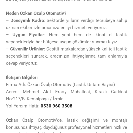
Neden Özkan Özalp Otomotiv?
–
Deneyimli Kadro
: Sektörde yılların verdiği tecrübeye sahip
uzman ekibimizle aracınıza en iyi hizmeti veriyoruz.
–
Uygun Fiyatlar
: Hem yeni hem de ikinci el lastik
seçenekleriyle her bütçeye uygun çözümler sunmaktayız.
–
Güvenilir Ürünler
: Çeşitli markalardan yüksek kaliteli lastik
seçenekleri sunarak, aracınızın ihtiyaçlarına tam anlamıyla
cevap veriyoruz.
İletişim Bilgileri
Firma Adı: Özkan Özalp Otomotiv (Lastik Ustam Bayisi)
Adres: Mehmet Akif Ersoy Mahallesi, Kirazlı Caddesi
No:217/B, Kemalpaşa / İzmir
Yol Yardım Hattı:
0530 960 3508
Özkan Özalp Otomotiv’de, lastik değişimi ve montajı
konusunda ihtiyaç duyduğunuz profesyonel hizmetleri hızlı ve