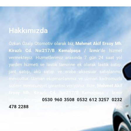
Hakkımızda
Özkan Özalp Otomotiv olarak biz,
Mehmet Akif Ersoy Mh.
Kirazlı Cd. No:217/B Kemalpaşa / İzmir
’de hizmet
vermekteyiz. Hizmetlerimiz arasında 7 gün 24 saat yol
yardım hizmeti ve lastik tamirine ek olarak lastik satışı,
jant satışı, akü satışı ve araba aksesuar satışlarımız
mevcuttur. Uzman ekipmanlarımız ve uzman kadromuzla
sizlere memnuniyet garantisi veriyoruz. Bize,
Mehmet Akif
Ersoy Mh. Kirazlı Cd. No:217/B Kemalpaşa / İzmir
adresinden veya
0530 960 3508
,
0532 612 3257
,
0232
478 2288
nolu hatlarımızdan ulaşabilirsiniz. Sizlere 7 gün
24 saat yol yardım hizmeti sunmaktayız.