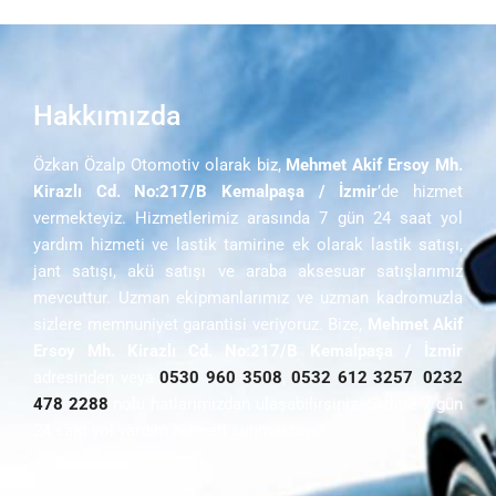
Hakkımızda
Özkan Özalp Otomotiv olarak biz,
Mehmet Akif Ersoy Mh.
Kirazlı Cd. No:217/B Kemalpaşa / İzmir
’de hizmet
vermekteyiz. Hizmetlerimiz arasında 7 gün 24 saat yol
yardım hizmeti ve lastik tamirine ek olarak lastik satışı,
jant satışı, akü satışı ve araba aksesuar satışlarımız
mevcuttur. Uzman ekipmanlarımız ve uzman kadromuzla
sizlere memnuniyet garantisi veriyoruz. Bize,
Mehmet Akif
Ersoy Mh. Kirazlı Cd. No:217/B Kemalpaşa / İzmir
adresinden veya
0530 960 3508
,
0532 612 3257
,
0232
478 2288
nolu hatlarımızdan ulaşabilirsiniz. Sizlere 7 gün
24 saat yol yardım hizmeti sunmaktayız.